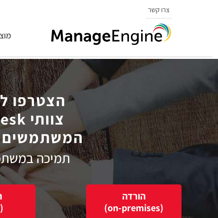
צרו קשר
מוצ
הצטרפו ללמעל
צוותי Helpdesk בתחום ה-IT
המשתמשים ב-iceDesk Plus
תמיכה במשתמש
הורדה
ה
(Cloud)
(on-premises)