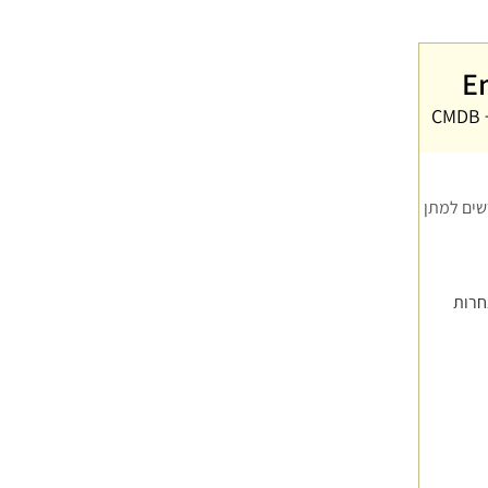
C
שים למתן
חרות