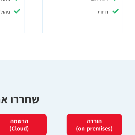
דוחות
ניהול 
שחררו את הע
הורדה
הרשמה
(Cloud)
(on-premises)