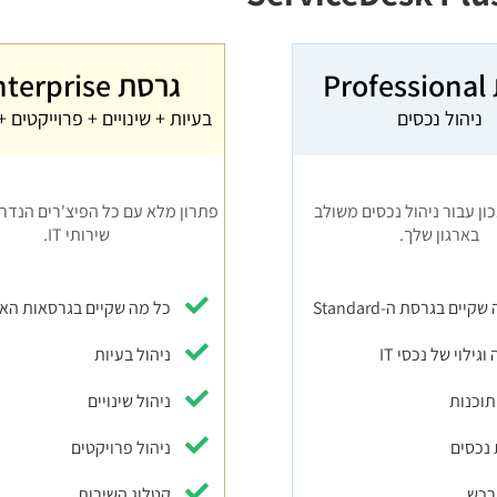
Pr
גרסת Enterprise
ניהול נכסים
בעיות + שינויים + פרוייקטים + MDB​
ון עבור ניהול נכסים משולב
פתרון מלא עם כל הפיצ'רים הנדר
בארגון שלך.
שירותי IT.
קיים בגרסת ה-Standard
כל מה שקיים בגרסאות הא
גילוי של נכסי IT
ניהול בעיות
תוכנות
ניהול שינויים
 נכסים
ניהול פרויקטים
 רכש
קטלוג השירות