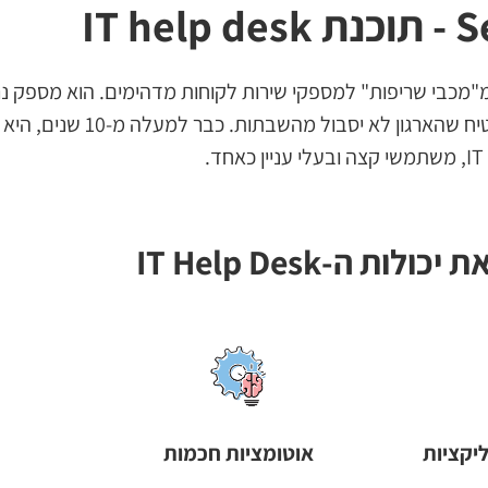
IT 
ServiceDesk Pl הוא פתרון שובר שיווין בהפיכת צוותי IT מ"מכבי שריפות" למספקי שירות לקוחות מדהימים. הו
ושליטה מרכזית בהתמודדות עם בעיות ה-IT בארגון כדי להבטיח
.
ת ה-IT Help Desk
יקציות
אוטומציות חכמות